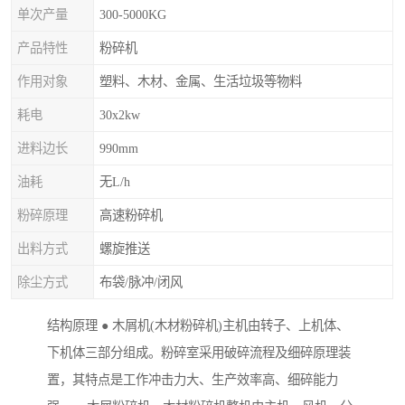
单次产量
300-5000KG
产品特性
粉碎机
作用对象
塑料、木材、金属、生活垃圾等物料
耗电
30x2kw
进料边长
990mm
油耗
无L/h
粉碎原理
高速粉碎机
出料方式
螺旋推送
除尘方式
布袋/脉冲/闭风
结构原理 ● 木屑机(木材粉碎机)主机由转子、上机体、
下机体三部分组成。粉碎室采用破碎流程及细碎原理装
置，其特点是工作冲击力大、生产效率高、细碎能力