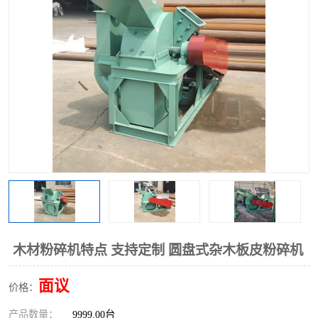
搅拌机
冷却机
颗粒冷却机
颗粒燃烧机
滚筒筛
滚筒筛分机
锯末滚筒筛
木材粉碎机特点 支持定制 圆盘式杂木板皮粉碎机
面议
价格：
产品数量：
9999.00台