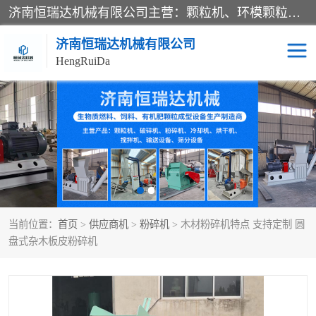
济南恒瑞达机械有限公司主营：颗粒机、环模颗粒机、平模颗粒机、粉碎机、滚筒筛分机、冷却机、颗粒燃烧机、生物质颗粒机、木屑颗粒机、秸秆颗粒机、饲料颗粒机、燃料颗粒机、木材粉碎机、秸秆粉碎机、饲料粉碎机、颗粒冷却机、锯末滚筒筛、锤片粉碎机、滚筒筛、搅拌机等产品。
济南恒瑞达机械有限公司
HengRuiDa
颗粒机
环模颗粒机
平模颗粒机
生物质颗粒机
秸秆颗粒机
饲料颗粒机
当前位置：
首页
>
供应商机
>
粉碎机
> 木材粉碎机特点 支持定制 圆
燃料颗粒机
木屑颗粒机
盘式杂木板皮粉碎机
粉碎机
秸秆粉碎机
木材粉碎机
锤片粉碎机