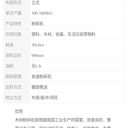
布局形式
立式
单次产量
300-5000KG
产品特性
粉碎机
作用对象
塑料、木材、金属、生活垃圾等物料
耗电
30x2kw
进料边长
990mm
油耗
无L/h
粉碎原理
高速粉碎机
出料方式
螺旋推送
除尘方式
布袋/脉冲/闭风
优势
木材粉碎机是根据我国工业生产的需要，效果良好，整