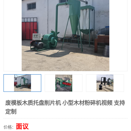
搅拌机
冷却机
颗粒冷却机
颗粒燃烧机
滚筒筛
滚筒筛分机
锯末滚筒筛
废模板木质托盘削片机 小型木材粉碎机视频 支持
定制
面议
价格：