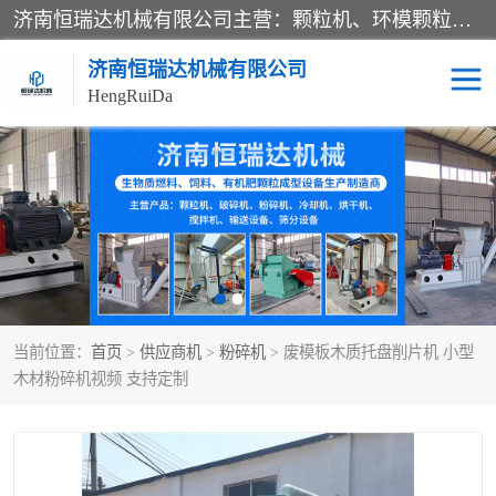
济南恒瑞达机械有限公司主营：颗粒机、环模颗粒机、平模颗粒机、粉碎机、滚筒筛分机、冷却机、颗粒燃烧机、生物质颗粒机、木屑颗粒机、秸秆颗粒机、饲料颗粒机、燃料颗粒机、木材粉碎机、秸秆粉碎机、饲料粉碎机、颗粒冷却机、锯末滚筒筛、锤片粉碎机、滚筒筛、搅拌机等产品。
济南恒瑞达机械有限公司
HengRuiDa
颗粒机
环模颗粒机
平模颗粒机
生物质颗粒机
秸秆颗粒机
饲料颗粒机
当前位置：
首页
>
供应商机
>
粉碎机
> 废模板木质托盘削片机 小型
燃料颗粒机
木屑颗粒机
木材粉碎机视频 支持定制
粉碎机
秸秆粉碎机
木材粉碎机
锤片粉碎机