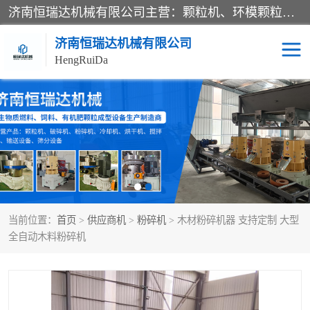
济南恒瑞达机械有限公司主营：颗粒机、环模颗粒机、平模颗粒机、粉碎机、滚筒筛分机、冷却机、颗粒燃烧机、生物质颗粒机、木屑颗粒机、秸秆颗粒机、饲料颗粒机、燃料颗粒机、木材粉碎机、秸秆粉碎机、饲料粉碎机、颗粒冷却机、锯末滚筒筛、锤片粉碎机、滚筒筛、搅拌机等产品。
济南恒瑞达机械有限公司
HengRuiDa
颗粒机
环模颗粒机
平模颗粒机
生物质颗粒机
秸秆颗粒机
饲料颗粒机
当前位置：
首页
>
供应商机
>
粉碎机
> 木材粉碎机器 支持定制 大型
燃料颗粒机
木屑颗粒机
全自动木料粉碎机
粉碎机
秸秆粉碎机
木材粉碎机
锤片粉碎机