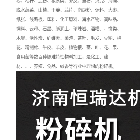
芯、秸杆、淀粉、粮食类、虾皮、鱼粉、贝壳、海藻、
脱水蔬菜、山楂、干姜、蒜片、南瓜粉、调料、大枣、
纸张、线路板、塑料、化工原料、海水产物、调味品、
饲料、云母、石墨、膨润土、珍珠岩、酒糟、、饼类、
木炭、活性炭、纤维素、薯渣、茶叶、毛发、豆粕、棉
花、精制棉、牛皮、羊皮、植物根、茎、叶、花、果、
食用菌等数百种疑难特性物料加工，是化工、建
材、、、养殖、食品、蚊香等行业中理想的粉碎机。