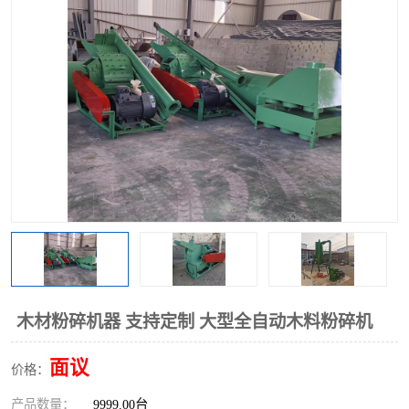
搅拌机
冷却机
颗粒冷却机
颗粒燃烧机
滚筒筛
滚筒筛分机
锯末滚筒筛
木材粉碎机器 支持定制 大型全自动木料粉碎机
面议
价格：
产品数量：
9999.00台