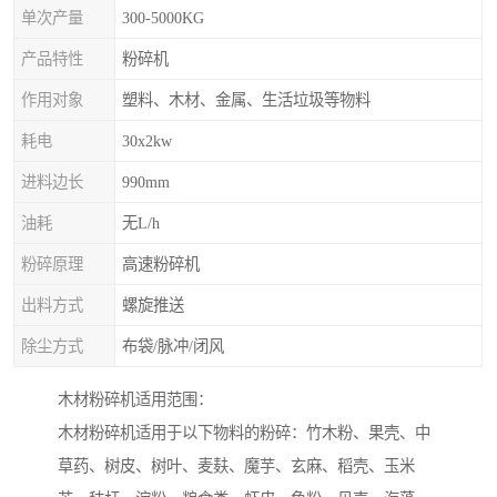
单次产量
300-5000KG
产品特性
粉碎机
作用对象
塑料、木材、金属、生活垃圾等物料
耗电
30x2kw
进料边长
990mm
油耗
无L/h
粉碎原理
高速粉碎机
出料方式
螺旋推送
除尘方式
布袋/脉冲/闭风
木材粉碎机适用范围：
木材粉碎机适用于以下物料的粉碎：竹木粉、果壳、中
草药、树皮、树叶、麦麸、魔芋、玄麻、稻壳、玉米