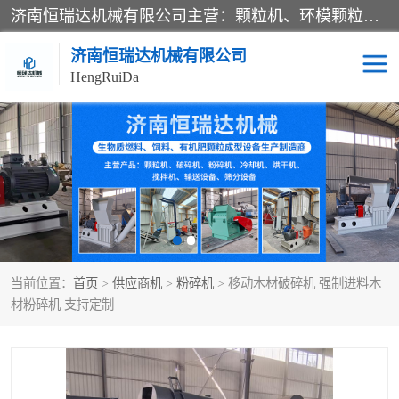
济南恒瑞达机械有限公司主营：颗粒机、环模颗粒机、平模颗粒机、粉碎机、滚筒筛分机、冷却机、颗粒燃烧机、生物质颗粒机、木屑颗粒机、秸秆颗粒机、饲料颗粒机、燃料颗粒机、木材粉碎机、秸秆粉碎机、饲料粉碎机、颗粒冷却机、锯末滚筒筛、锤片粉碎机、滚筒筛、搅拌机等产品。
济南恒瑞达机械有限公司
HengRuiDa
颗粒机
环模颗粒机
平模颗粒机
生物质颗粒机
秸秆颗粒机
饲料颗粒机
当前位置：
首页
>
供应商机
>
粉碎机
> 移动木材破碎机 强制进料木
燃料颗粒机
木屑颗粒机
材粉碎机 支持定制
粉碎机
秸秆粉碎机
木材粉碎机
锤片粉碎机