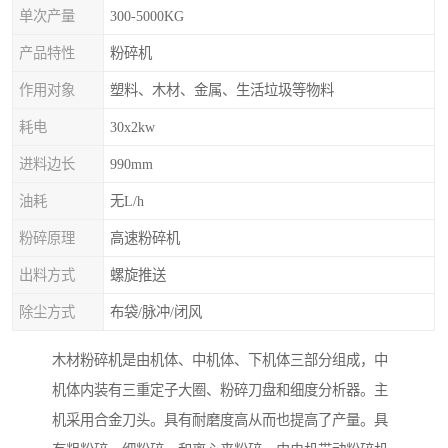
单次产量
300-5000KG
产品特性
粉碎机
作用对象
塑料、木材、金属、生活垃圾等物料
耗电
30x2kw
进料边长
990mm
油耗
无L/h
粉碎原理
高速粉碎机
出料方式
螺旋推送
除尘方式
布袋/脉冲/闭风
木材粉碎机是由机体、中机体、下机体三部分组成，中
机体内装有三重定子大圈、粉碎刀盘和细度分析器。主
机采用合金刀头。具有耐磨度高从而也提高了产量。具