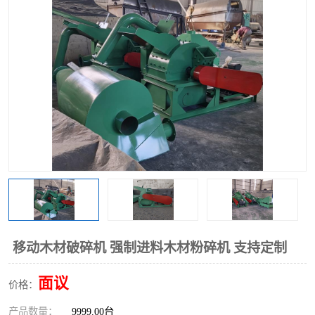
搅拌机
冷却机
颗粒冷却机
颗粒燃烧机
滚筒筛
滚筒筛分机
锯末滚筒筛
移动木材破碎机 强制进料木材粉碎机 支持定制
面议
价格：
产品数量：
9999.00台