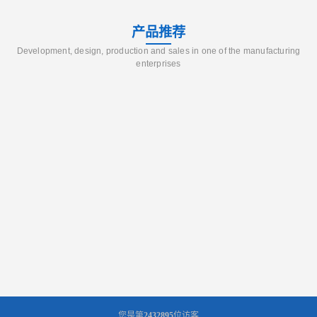
产品推荐
Development, design, production and sales in one of the manufacturing
enterprises
您是第
2432895
位访客