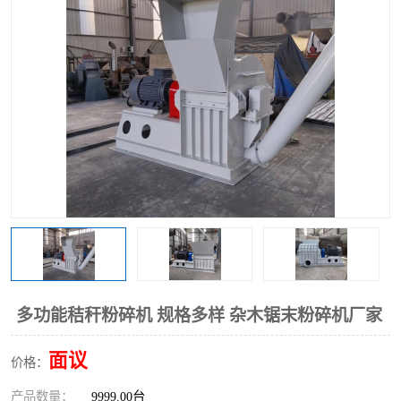
搅拌机
冷却机
颗粒冷却机
颗粒燃烧机
滚筒筛
滚筒筛分机
锯末滚筒筛
多功能秸秆粉碎机 规格多样 杂木锯末粉碎机厂家
面议
价格：
产品数量：
9999.00台