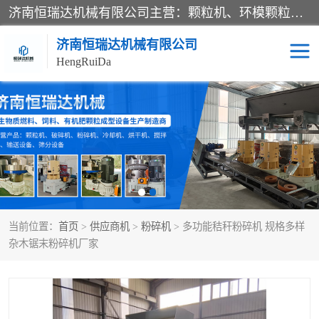
济南恒瑞达机械有限公司主营：颗粒机、环模颗粒机、平模颗粒机、粉碎机、滚筒筛分机、冷却机、颗粒燃烧机、生物质颗粒机、木屑颗粒机、秸秆颗粒机、饲料颗粒机、燃料颗粒机、木材粉碎机、秸秆粉碎机、饲料粉碎机、颗粒冷却机、锯末滚筒筛、锤片粉碎机、滚筒筛、搅拌机等产品。
济南恒瑞达机械有限公司
HengRuiDa
颗粒机
环模颗粒机
平模颗粒机
生物质颗粒机
秸秆颗粒机
饲料颗粒机
当前位置：
首页
>
供应商机
>
粉碎机
> 多功能秸秆粉碎机 规格多样
燃料颗粒机
木屑颗粒机
杂木锯末粉碎机厂家
粉碎机
秸秆粉碎机
木材粉碎机
锤片粉碎机