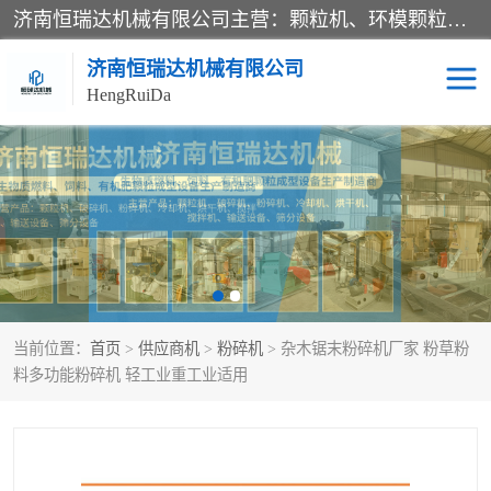
济南恒瑞达机械有限公司主营：颗粒机、环模颗粒机、平模颗粒机、粉碎机、滚筒筛分机、冷却机、颗粒燃烧机、生物质颗粒机、木屑颗粒机、秸秆颗粒机、饲料颗粒机、燃料颗粒机、木材粉碎机、秸秆粉碎机、饲料粉碎机、颗粒冷却机、锯末滚筒筛、锤片粉碎机、滚筒筛、搅拌机等产品。
济南恒瑞达机械有限公司
HengRuiDa
颗粒机
环模颗粒机
平模颗粒机
生物质颗粒机
秸秆颗粒机
饲料颗粒机
当前位置：
首页
>
供应商机
>
粉碎机
> 杂木锯末粉碎机厂家 粉草粉
燃料颗粒机
木屑颗粒机
料多功能粉碎机 轻工业重工业适用
粉碎机
秸秆粉碎机
木材粉碎机
锤片粉碎机