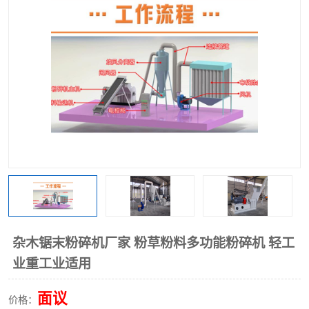
搅拌机
冷却机
颗粒冷却机
颗粒燃烧机
滚筒筛
滚筒筛分机
锯末滚筒筛
杂木锯末粉碎机厂家 粉草粉料多功能粉碎机 轻工
业重工业适用
面议
价格：