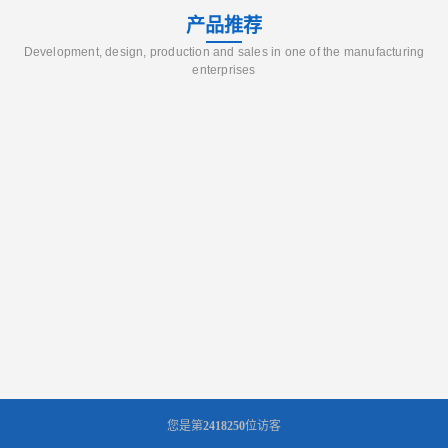
产品推荐
Development, design, production and sales in one of the manufacturing
enterprises
您是第
2418250
位访客