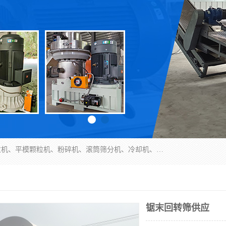
济南恒瑞达机械有限公司主营：颗粒机、环模颗粒机、平模颗粒机、粉碎机、滚筒筛分机、冷却机、颗粒燃烧机、生物质颗粒机、木屑颗粒机、秸秆颗粒机、饲料颗粒机、燃料颗粒机、木材粉碎机、秸秆粉碎机、饲料粉碎机、颗粒冷却机、锯末滚筒筛、锤片粉碎机、滚筒筛、搅拌机等产品。
锯末回转筛供应