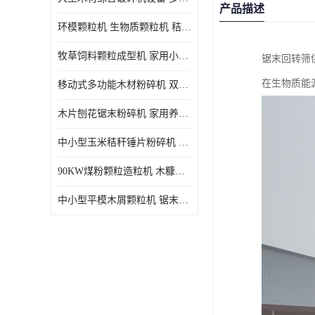
产品描述
环模颗粒机 生物质颗粒机 秸秆木屑制粒机 木糠造粒机
牧草饲料颗粒成型机 家用小型饲料颗粒机 可定制
锯末回转筛
在生物质能
移动式多功能木材粉碎机 双进料口果树枝叶粉碎 木片边角料
木片刨花锯末粉碎机 家用养殖饲料玉米芯秸秆粉碎机械
中小型玉米秸秆锤片粉碎机 家用多功能打粉机 杂粮饲料粉碎设备
90KW煤粉颗粒造粒机 木糠稻壳制粒机 秸秆颗粒机
中小型平模木屑颗粒机 锯末刨花生物质燃料秸秆压缩颗粒机