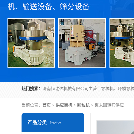
热门搜索：
当前位置：
首页
>
供应商机
>
颗粒机
> 锯末回转筛供应
产品分类
Product