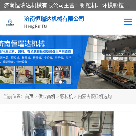
济南恒瑞达机械有限公司主营：颗粒机、环模颗粒机、平模颗粒机、粉碎机、滚筒筛分机、冷却机、颗粒燃烧机、生物质颗粒机、木屑颗粒机、秸秆颗粒机、饲料颗粒机、燃料颗粒机、木材粉碎机、秸秆粉碎机、饲料粉碎机、颗粒冷却机、锯末滚筒筛、锤片粉碎机、滚筒筛、搅拌机等产品。
济南恒瑞达机械有限公司
HengRuiDa
颗粒机
环模颗粒机
平模颗粒机
生物质颗粒机
秸秆颗粒机
饲料颗粒机
当前位置：
首页
>
供应商机
>
颗粒机
> 内蒙古颗粒机选购
燃料颗粒机
木屑颗粒机
粉碎机
秸秆粉碎机
木材粉碎机
锤片粉碎机