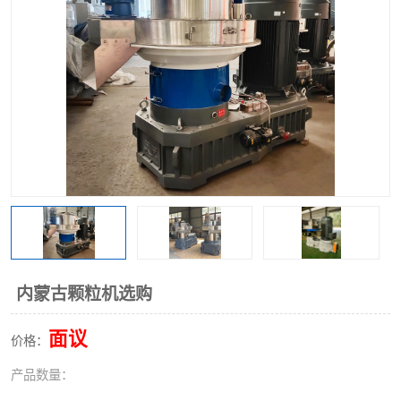
搅拌机
冷却机
颗粒冷却机
颗粒燃烧机
滚筒筛
滚筒筛分机
锯末滚筒筛
内蒙古颗粒机选购
面议
价格：
产品数量：