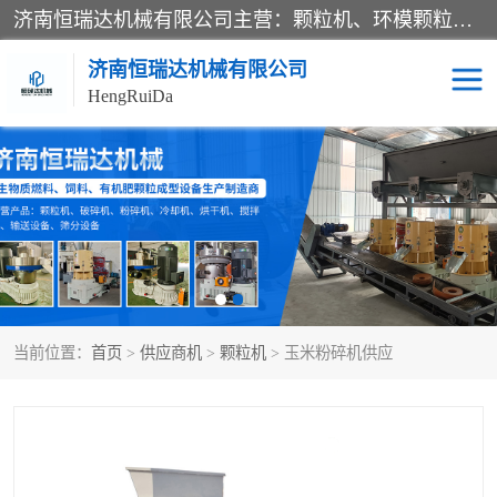
济南恒瑞达机械有限公司主营：颗粒机、环模颗粒机、平模颗粒机、粉碎机、滚筒筛分机、冷却机、颗粒燃烧机、生物质颗粒机、木屑颗粒机、秸秆颗粒机、饲料颗粒机、燃料颗粒机、木材粉碎机、秸秆粉碎机、饲料粉碎机、颗粒冷却机、锯末滚筒筛、锤片粉碎机、滚筒筛、搅拌机等产品。
济南恒瑞达机械有限公司
HengRuiDa
颗粒机
环模颗粒机
平模颗粒机
生物质颗粒机
秸秆颗粒机
饲料颗粒机
当前位置：
首页
>
供应商机
>
颗粒机
> 玉米粉碎机供应
燃料颗粒机
木屑颗粒机
粉碎机
秸秆粉碎机
木材粉碎机
锤片粉碎机