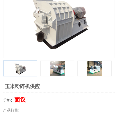
搅拌机
冷却机
颗粒冷却机
颗粒燃烧机
滚筒筛
滚筒筛分机
锯末滚筒筛
玉米粉碎机供应
面议
价格：
产品数量：