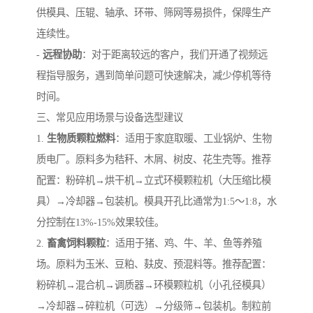
供模具、压辊、轴承、环带、筛网等易损件，保障生产
连续性。
-
远程协助
：对于距离较远的客户，我们开通了视频远
程指导服务，遇到简单问题可快速解决，减少停机等待
时间。
三、常见应用场景与设备选型建议
1.
生物质颗粒燃料
：适用于家庭取暖、工业锅炉、生物
质电厂。原料多为秸秆、木屑、树皮、花生壳等。推荐
配置：粉碎机→烘干机→立式环模颗粒机（大压缩比模
具）→冷却器→包装机。模具开孔比通常为1:5～1:8，水
分控制在13%-15%效果较佳。
2.
畜禽饲料颗粒
：适用于猪、鸡、牛、羊、鱼等养殖
场。原料为玉米、豆粕、麸皮、预混料等。推荐配置：
粉碎机→混合机→调质器→环模颗粒机（小孔径模具）
→冷却器→碎粒机（可选）→分级筛→包装机。制粒前