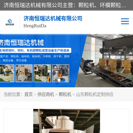
济南恒瑞达机械有限公司主营：颗粒机、环模颗粒机、平模颗粒机、粉碎机、滚筒筛分机、冷却机、颗粒燃烧机、生物质颗粒机、木屑颗粒机、秸秆颗粒机、饲料颗粒机、燃料颗粒机、木材粉碎机、秸秆粉碎机、饲料粉碎机、颗粒冷却机、锯末滚筒筛、锤片粉碎机、滚筒筛、搅拌机等产品。
济南恒瑞达机械有限公司
HengRuiDa
颗粒机
环模颗粒机
平模颗粒机
生物质颗粒机
秸秆颗粒机
饲料颗粒机
当前位置：
首页
>
供应商机
>
颗粒机
> 山东颗粒机定制供应
燃料颗粒机
木屑颗粒机
粉碎机
秸秆粉碎机
木材粉碎机
锤片粉碎机