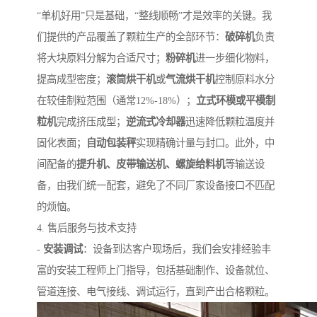
“单机好用”只是基础，“整线顺畅”才是效率的关键。我
们提供的产品覆盖了颗粒生产的全部环节：
破碎机
负责
将大块原料分解为合适尺寸；
粉碎机
进一步细化物料，
提高成型密度；
滚筒烘干机
或
气流烘干机
控制原料水分
在较佳制粒范围（通常12%-18%）；
立式环模或平模制
粒机
完成挤压成型；
逆流式冷却器
迅速降低颗粒温度并
固化表面；
自动包装秤
实现精确计量与封口。此外，中
间配备的
提升机、皮带输送机、螺旋给料机
等输送设
备，由我们统一配套，避免了不同厂家设备接口不匹配
的烦恼。
4. 售后服务与技术支持
-
安装调试
：设备到达客户现场后，我们会安排经验丰
富的安装工程师上门指导，包括基础制作、设备就位、
管道连接、电气接线、调试运行，直到产出合格颗粒。