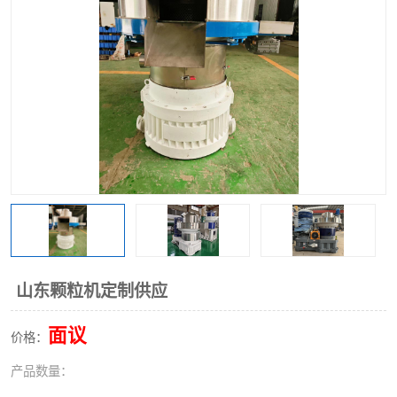
搅拌机
冷却机
颗粒冷却机
颗粒燃烧机
滚筒筛
滚筒筛分机
锯末滚筒筛
山东颗粒机定制供应
面议
价格：
产品数量：