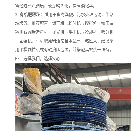
需经过蒸汽调质，使淀粉糊化，提高消化率。
3.
有机肥颗粒
：适用于畜禽粪便、污水处理污泥、生活
垃圾等。推荐配置：烘干机→粉碎机→搅拌机→挤压造
粒机或圆盘造粒机→抛光机→烘干机→冷却机→筛分机
→包装机。有机肥原料通常含水量高、粘性大，建议采
用平模颗粒机或对辊挤压造粒，并搭配高效烘干设备。
四、选择我们，选择安心