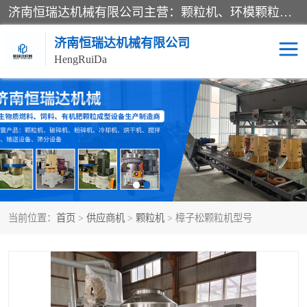
济南恒瑞达机械有限公司主营：颗粒机、环模颗粒机、平模颗粒机、粉碎机、滚筒筛分机、冷却机、颗粒燃烧机、生物质颗粒机、木屑颗粒机、秸秆颗粒机、饲料颗粒机、燃料颗粒机、木材粉碎机、秸秆粉碎机、饲料粉碎机、颗粒冷却机、锯末滚筒筛、锤片粉碎机、滚筒筛、搅拌机等产品。
济南恒瑞达机械有限公司
HengRuiDa
颗粒机
环模颗粒机
平模颗粒机
生物质颗粒机
秸秆颗粒机
饲料颗粒机
当前位置：
首页
>
供应商机
>
颗粒机
> 樟子松颗粒机型号
燃料颗粒机
木屑颗粒机
粉碎机
秸秆粉碎机
木材粉碎机
锤片粉碎机