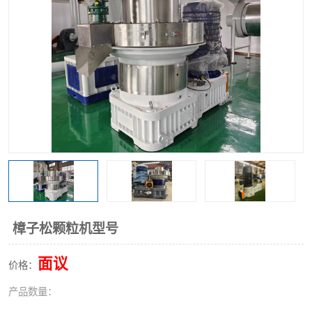
搅拌机
冷却机
颗粒冷却机
颗粒燃烧机
滚筒筛
滚筒筛分机
锯末滚筒筛
樟子松颗粒机型号
面议
价格：
产品数量：