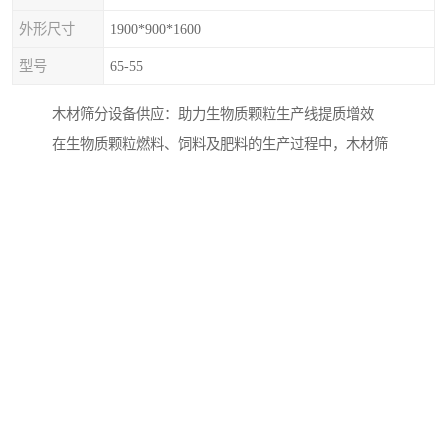
外形尺寸
1900*900*1600
型号
65-55
木材筛分设备供应：助力生物质颗粒生产线提质增效
在生物质颗粒燃料、饲料及肥料的生产过程中，木材筛
分设备作为物料预处理的关键一环，其性能直接关系到
整条生产线的运行效率与产品质量。作为一家集研发、
制造、销售与售后服务于一体的综合性颗粒成型设备生
产服务商，我们深知筛分环节对于后续制粒工序的重要
性。